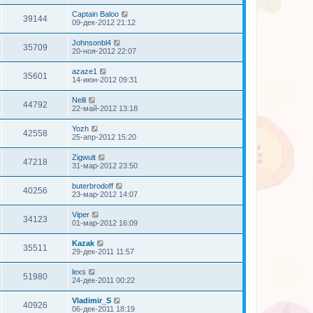
Captain Baloo
39144
09-дек-2012 21:12
Johnsonbl4
35709
20-ноя-2012 22:07
azaze1
35601
14-июн-2012 09:31
Nelli
44792
22-май-2012 13:18
Yozh
42558
25-апр-2012 15:20
Zigwult
47218
31-мар-2012 23:50
buterbrodoff
40256
23-мар-2012 14:07
Viper
34123
01-мар-2012 16:09
Kazak
35511
29-дек-2011 11:57
lexs
51980
24-дек-2011 00:22
Vladimir_S
40926
06-дек-2011 18:19