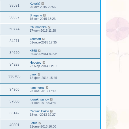
Kovala)
38591
20-окт-2015 22:56
Shagane
50337
15-окт-2015 13:23
Chumochka
50774
17-сен-2015 11:28
konmatt
34271
01-июн-2015 17:35
КВ68
34620
02-июл-2014 09:52
Hobotov
34928
22-мар-2014 11:19
Lynx
336705
12-фев-2014 15:45
hammeros
34305
23-ноя-2013 17:13
Igorakhsanov
37806
01-ноя-2013 03:39
Captain Baloo
33142
18-окт-2013 19:27
Lotus
40801
21-янв-2013 16:00