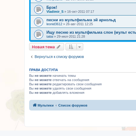
Брэк!
Vladimir_S
»
16-окт-2011 07:17
песни из мультфильма эй арнольд
leonid3612
»
26-авг-2011 12:25
Ищу песню из мультфильма слон (мульт есть
taitai
»
29-июл-2011 21:28
Новая тема
Вернуться к списку форумов
ПРАВА ДОСТУПА
Вы
не можете
начинать темы
Вы
не можете
отвечать на сообщения
Вы
не можете
редактировать свои сообщения
Вы
не можете
удалять свои сообщения
Вы
не можете
добавлять вложения
Мультики
Список форумов