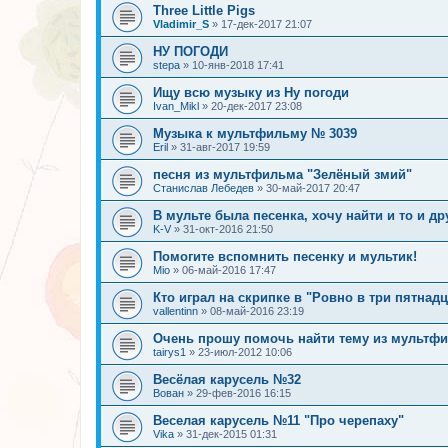
Three Little Pigs
Vladimir_S
»
17-дек-2017 21:07
НУ ПОГОДИ
stepa
»
10-янв-2018 17:41
Ищу всю музыку из Ну погоди
Ivan_Mikl
»
20-дек-2017 23:08
Музыка к мультфильму № 3039
Eril
»
31-авг-2017 19:59
песня из мультфильма "Зелёный змий"
Станислав Лебедев
»
30-май-2017 20:47
В мульте была песенка, хочу найти и то и др
K-V
»
31-окт-2016 21:50
Помогите вспомнить песенку и мультик!
Mio
»
06-май-2016 17:47
Кто играл на скрипке в "Ровно в три пятнад
vallentinn
»
08-май-2016 23:19
Очень прошу помочь найти тему из мультфи
tairуs1
»
23-июл-2012 10:06
Весёлая карусель №32
Вован
»
29-фев-2016 16:15
Веселая карусель №11 "Про черепаху"
Vika
»
31-дек-2015 01:31