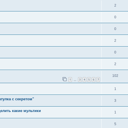
2
0
0
2
0
2
102
1
3
4
5
6
7
…
1
тулка с секретом"
3
елить какие мультики
1
5