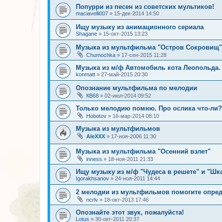
Попурри из песен из советских мультиков!
maciavelli007
»
15-дек-2014 14:50
Ищу музыку из анимационного сериала
Shagane
»
15-окт-2015 13:23
Музыка из мультфильма "Остров Сокровищ"
Chumochka
»
17-сен-2015 11:28
Музыка из м/ф Автомобиль кота Леопольда.
konmatt
»
27-май-2015 20:30
Опознание мультфильма по мелодии
КВ68
»
02-июл-2014 09:52
Только мелодию помню. Про ослика что-ли?
Hobotov
»
16-мар-2014 08:10
Музыка из мультфильмов
AleXXX
»
17-ноя-2006 11:30
Музыка из мультфильма "Осенний взлет"
inness
»
18-ноя-2011 21:33
Ищу музыку из м/ф "Чудеса в решете" и "Шка
Igorakhsanov
»
24-ноя-2011 14:44
2 мелодии из мультфильмов помогите опред
ncrlv
»
18-окт-2013 17:46
Опознайте этот звук, пожалуйста!
Lotus
»
30-окт-2011 20:37