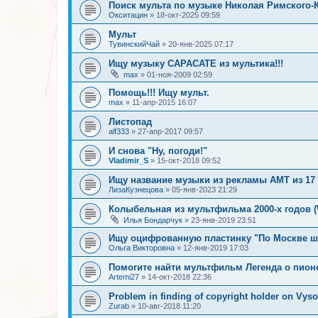
Поиск мульта по музыке Николая Римского-
Окситацин
»
18-окт-2025 09:59
Мульт
ТувинскийЧай
»
20-янв-2025 07:17
Ищу музыку САРАСАТЕ из мультика!!!
max
»
01-ноя-2009 02:59
Помощь!!! Ищу мульт.
max
»
11-апр-2015 16:07
Листопад
alf333
»
27-апр-2017 09:57
И снова "Ну, погоди!"
Vladimir_S
»
15-окт-2018 09:52
Ищу название музыки из рекламы АМТ из 17 
ЛизаКузнецова
»
05-янв-2023 21:29
Колыбельная из мультфильма 2000-х годов (W
Илья Бондарчук
»
23-янв-2019 23:51
Ищу оцифрованную пластинку "По Москве ша
Ольга Викторовна
»
12-янв-2019 17:03
Помогите найти мультфильм Легенда о пион
Artemi27
»
14-окт-2018 22:36
Problem in finding of copyright holder on Vyso
Zurab
»
10-авг-2018 11:20