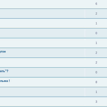
6
2
1
0
1
угое
2
2
цать"?
0
льма !
8
1
3