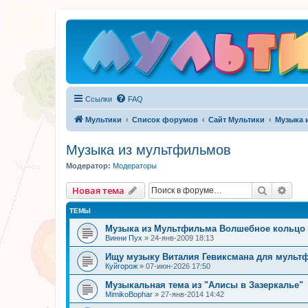
Ссылки
FAQ
Мультики
Список форумов
Сайт Мультики
Музыка 
Музыка из мультфильмов
Модератор:
Модераторы
Поиск
Рас
Новая тема
ТЕМЫ
Музыка из Мультфильма Волшебное кольцо
Винни Пух
»
24-янв-2009 18:13
Ищу музыку Виталия Гевиксмана для мульт
Куйгорож
»
07-июн-2026 17:50
Музыкальная тема из "Алисы в Зазеркалье"
MimikoBophar
»
27-янв-2014 14:42