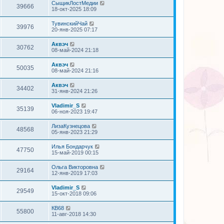
СыщикЛостМедии
39666
18-окт-2025 18:09
ТувинскийЧай
39976
20-янв-2025 07:17
Аквэч
30762
08-май-2024 21:18
Аквэч
50035
08-май-2024 21:16
Аквэч
34402
31-янв-2024 21:26
Vladimir_S
35139
06-ноя-2023 19:47
ЛизаКузнецова
48568
05-янв-2023 21:29
Илья Бондарчук
47750
15-май-2019 00:15
Ольга Викторовна
29164
12-янв-2019 17:03
Vladimir_S
29549
15-окт-2018 09:06
КВ68
55800
11-авг-2018 14:30