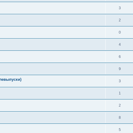
3
2
0
4
6
9
елевыпуски)
3
1
2
8
5