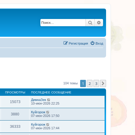
Поиск
Расширенный по
Регистрация
Вход
1
2
3
След.
104 темы
ПРОСМОТРЫ
ПОСЛЕДНЕЕ СООБЩЕНИЕ
ДимкаЗек
15073
10-июн-2026 22:25
Куйгорож
3880
07-июн-2026 17:50
Куйгорож
36333
07-июн-2026 17:44