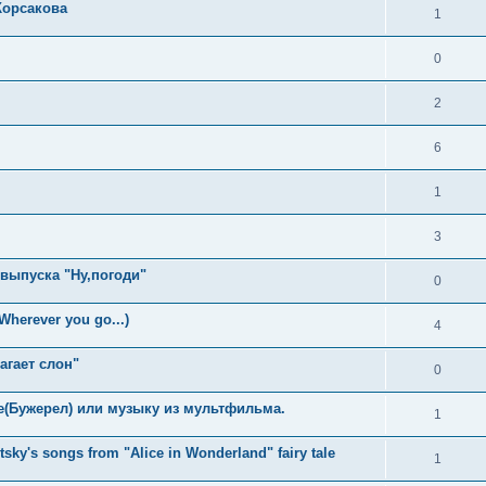
Корсакова
1
0
2
6
1
3
выпуска "Ну,погоди"
0
herever you go...)
4
гает слон"
0
е(Бужерел) или музыку из мультфильма.
1
tsky's songs from "Alice in Wonderland" fairy tale
1