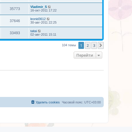
Vladimir_S
35773
16-окт-2011 17:22
leonid3612
37646
30-авг-2011 22:25
taitai
33493
02-авг-2011 15:11
1
2
3
След.
104 темы
Перейти
Удалить cookies
Часовой пояс:
UTC+03:00