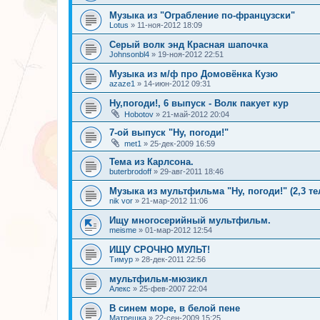
Музыка из "Ограбление по-французски"
Lotus
»
11-ноя-2012 18:09
Серый волк энд Красная шапочка
Johnsonbl4
»
19-ноя-2012 22:51
Музыка из м/ф про Домовёнка Кузю
azaze1
»
14-июн-2012 09:31
Ну,погоди!, 6 выпуск - Волк пакует кур
Hobotov
»
21-май-2012 20:04
7-ой выпуск "Ну, погоди!"
met1
»
25-дек-2009 16:59
Тема из Карлсона.
buterbrodoff
»
29-авг-2011 18:46
Музыка из мультфильма "Ну, погоди!" (2,3 т
nik vor
»
21-мар-2012 11:06
Ищу многосерийный мультфильм.
meisme
»
01-мар-2012 12:54
ИЩУ СРОЧНО МУЛЬТ!
Тимур
»
28-дек-2011 22:56
мультфильм-мюзикл
Алекс
»
25-фев-2007 22:04
В синем море, в белой пене
Матрешка
»
22-сен-2009 15:25