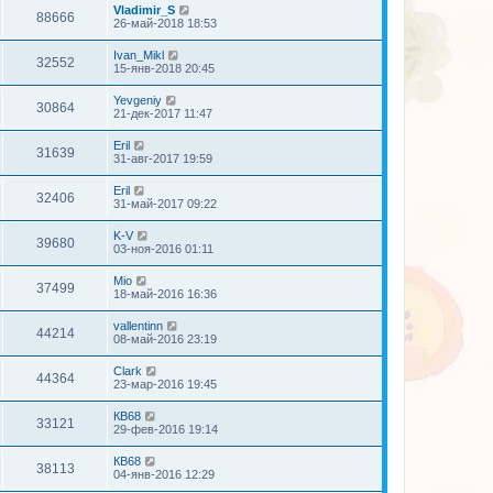
Vladimir_S
88666
26-май-2018 18:53
Ivan_Mikl
32552
15-янв-2018 20:45
Yevgeniy
30864
21-дек-2017 11:47
Eril
31639
31-авг-2017 19:59
Eril
32406
31-май-2017 09:22
K-V
39680
03-ноя-2016 01:11
Mio
37499
18-май-2016 16:36
vallentinn
44214
08-май-2016 23:19
Clark
44364
23-мар-2016 19:45
КВ68
33121
29-фев-2016 19:14
КВ68
38113
04-янв-2016 12:29