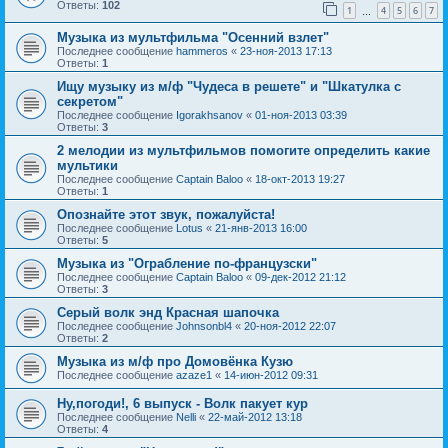
Ответы:
102
1
4
5
6
7
…
Музыка из мультфильма "Осенний взлет"
Последнее сообщение
hammeros
«
23-ноя-2013 17:13
Ответы:
1
Ищу музыку из м/ф "Чудеса в решете" и "Шкатулка с
секретом"
Последнее сообщение
Igorakhsanov
«
01-ноя-2013 03:39
Ответы:
3
2 мелодии из мультфильмов помогите определить какие
мультики
Последнее сообщение
Captain Baloo
«
18-окт-2013 19:27
Ответы:
1
Опознайте этот звук, пожалуйста!
Последнее сообщение
Lotus
«
21-янв-2013 16:00
Ответы:
5
Музыка из "Ограбление по-французски"
Последнее сообщение
Captain Baloo
«
09-дек-2012 21:12
Ответы:
3
Серый волк энд Красная шапочка
Последнее сообщение
Johnsonbl4
«
20-ноя-2012 22:07
Ответы:
2
Музыка из м/ф про Домовёнка Кузю
Последнее сообщение
azaze1
«
14-июн-2012 09:31
Ну,погоди!, 6 выпуск - Волк пакует кур
Последнее сообщение
Nelli
«
22-май-2012 13:18
Ответы:
4