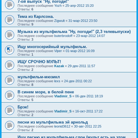
7-ой выпуск "Ну, погоди!"
Последнее сообщение
Yozh
«
25-апр-2012 15:20
Ответы:
6
Тема из Карлсона.
Последнее сообщение
Zigwult
«
31-мар-2012 23:50
Ответы:
9
Музыка из мультфильма "Ну, погоди!" (2,3 телевыпуски)
Последнее сообщение
buterbrodoff
«
23-мар-2012 14:07
Ответы:
3
Ищу многосерийный мультфильм.
Последнее сообщение
Viper
«
01-мар-2012 16:09
Ответы:
1
ИЩУ СРОЧНО МУЛЬТ!
Последнее сообщение
Kazak
«
29-дек-2011 11:57
Ответы:
2
мультфильм-мюзикл
Последнее сообщение
lexs
«
24-дек-2011 00:22
Ответы:
8
В синем море, в белой пене
Последнее сообщение
Vladimir_S
«
06-дек-2011 18:19
Ответы:
5
Брэк!
Последнее сообщение
Vladimir_S
«
16-окт-2011 17:22
Ответы:
2
песни из мультфильма эй арнольд
Последнее сообщение
leonid3612
«
30-авг-2011 22:25
Ответы:
2
Ищу песню из мультфильма слон (мульт есть на этом