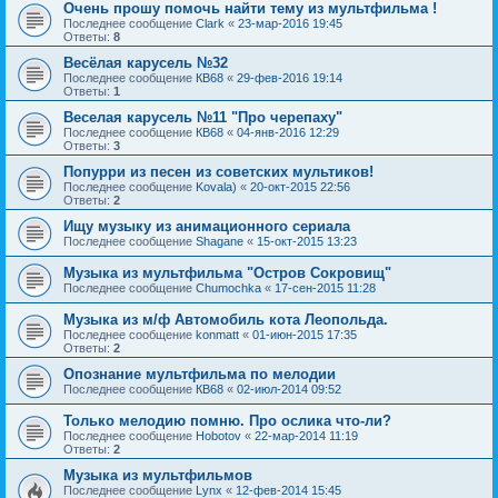
Очень прошу помочь найти тему из мультфильма !
Последнее сообщение
Clark
«
23-мар-2016 19:45
Ответы:
8
Весёлая карусель №32
Последнее сообщение
КВ68
«
29-фев-2016 19:14
Ответы:
1
Веселая карусель №11 "Про черепаху"
Последнее сообщение
КВ68
«
04-янв-2016 12:29
Ответы:
3
Попурри из песен из советских мультиков!
Последнее сообщение
Kovala)
«
20-окт-2015 22:56
Ответы:
2
Ищу музыку из анимационного сериала
Последнее сообщение
Shagane
«
15-окт-2015 13:23
Музыка из мультфильма "Остров Сокровищ"
Последнее сообщение
Chumochka
«
17-сен-2015 11:28
Музыка из м/ф Автомобиль кота Леопольда.
Последнее сообщение
konmatt
«
01-июн-2015 17:35
Ответы:
2
Опознание мультфильма по мелодии
Последнее сообщение
КВ68
«
02-июл-2014 09:52
Только мелодию помню. Про ослика что-ли?
Последнее сообщение
Hobotov
«
22-мар-2014 11:19
Ответы:
2
Музыка из мультфильмов
Последнее сообщение
Lynx
«
12-фев-2014 15:45