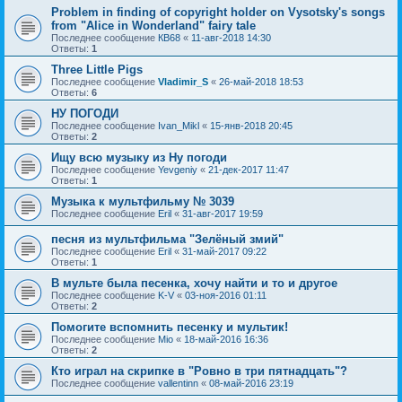
Problem in finding of copyright holder on Vysotsky's songs
from "Alice in Wonderland" fairy tale
Последнее сообщение
КВ68
«
11-авг-2018 14:30
Ответы:
1
Three Little Pigs
Последнее сообщение
Vladimir_S
«
26-май-2018 18:53
Ответы:
6
НУ ПОГОДИ
Последнее сообщение
Ivan_Mikl
«
15-янв-2018 20:45
Ответы:
2
Ищу всю музыку из Ну погоди
Последнее сообщение
Yevgeniy
«
21-дек-2017 11:47
Ответы:
1
Музыка к мультфильму № 3039
Последнее сообщение
Eril
«
31-авг-2017 19:59
песня из мультфильма "Зелёный змий"
Последнее сообщение
Eril
«
31-май-2017 09:22
Ответы:
1
В мульте была песенка, хочу найти и то и другое
Последнее сообщение
K-V
«
03-ноя-2016 01:11
Ответы:
2
Помогите вспомнить песенку и мультик!
Последнее сообщение
Mio
«
18-май-2016 16:36
Ответы:
2
Кто играл на скрипке в "Ровно в три пятнадцать"?
Последнее сообщение
vallentinn
«
08-май-2016 23:19