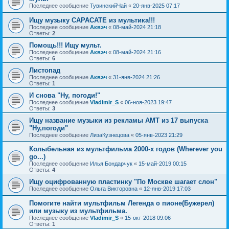
Последнее сообщение
ТувинскийЧай
«
20-янв-2025 07:17
Ищу музыку САРАСАТЕ из мультика!!!
Последнее сообщение
Аквэч
«
08-май-2024 21:18
Ответы:
2
Помощь!!! Ищу мульт.
Последнее сообщение
Аквэч
«
08-май-2024 21:16
Ответы:
6
Листопад
Последнее сообщение
Аквэч
«
31-янв-2024 21:26
Ответы:
1
И снова "Ну, погоди!"
Последнее сообщение
Vladimir_S
«
06-ноя-2023 19:47
Ответы:
3
Ищу название музыки из рекламы АМТ из 17 выпуска
"Ну,погоди"
Последнее сообщение
ЛизаКузнецова
«
05-янв-2023 21:29
Колыбельная из мультфильма 2000-х годов (Wherever you
go...)
Последнее сообщение
Илья Бондарчук
«
15-май-2019 00:15
Ответы:
4
Ищу оцифрованную пластинку "По Москве шагает слон"
Последнее сообщение
Ольга Викторовна
«
12-янв-2019 17:03
Помогите найти мультфильм Легенда о пионе(Бужерел)
или музыку из мультфильма.
Последнее сообщение
Vladimir_S
«
15-окт-2018 09:06
Ответы:
1