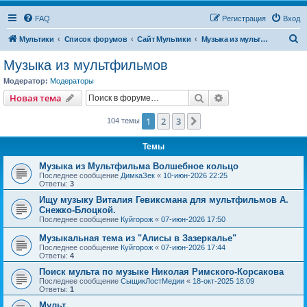
FAQ
Регистрация
Вход
П
Мультики
Список форумов
Сайт Мультики
Музыка из мультфильмов
о
Музыка из мультфильмов
и
Модератор:
Модераторы
с
Поиск
Расширенный пои
Новая тема
к
1
2
3
След.
104 темы
Темы
Музыка из Мультфильма Волшебное кольцо
Последнее сообщение
ДимкаЗек
«
10-июн-2026 22:25
Ответы:
3
Ищу музыку Виталия Гевиксмана для мультфильмов А.
Снежко-Блоцкой.
Последнее сообщение
Куйгорож
«
07-июн-2026 17:50
Музыкальная тема из "Алисы в Зазеркалье"
Последнее сообщение
Куйгорож
«
07-июн-2026 17:44
Ответы:
4
Поиск мульта по музыке Николая Римского-Корсакова
Последнее сообщение
СыщикЛостМедии
«
18-окт-2025 18:09
Ответы:
1
Мульт