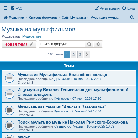
FAQ
Регистрация
Вход
П
Мультики
Список форумов
Сайт Мультики
Музыка из мультфильмов
о
Музыка из мультфильмов
и
Модератор:
Модераторы
с
Поиск
Расширенный пои
Новая тема
к
1
2
3
След.
104 темы
Темы
Музыка из Мультфильма Волшебное кольцо
Последнее сообщение
ДимкаЗек
«
10-июн-2026 22:25
Ответы:
3
Ищу музыку Виталия Гевиксмана для мультфильмов А.
Снежко-Блоцкой.
Последнее сообщение
Куйгорож
«
07-июн-2026 17:50
Музыкальная тема из "Алисы в Зазеркалье"
Последнее сообщение
Куйгорож
«
07-июн-2026 17:44
Ответы:
4
Поиск мульта по музыке Николая Римского-Корсакова
Последнее сообщение
СыщикЛостМедии
«
18-окт-2025 18:09
Ответы:
1
Мульт