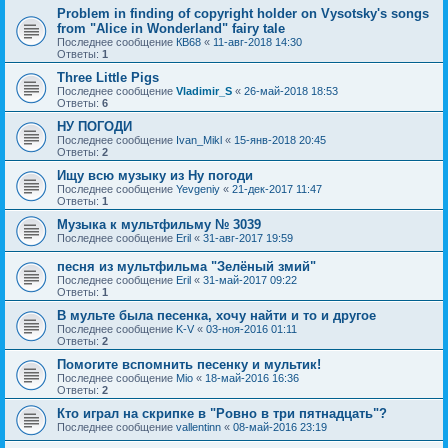
Problem in finding of copyright holder on Vysotsky's songs
from "Alice in Wonderland" fairy tale
Последнее сообщение
КВ68
«
11-авг-2018 14:30
Ответы:
1
Three Little Pigs
Последнее сообщение
Vladimir_S
«
26-май-2018 18:53
Ответы:
6
НУ ПОГОДИ
Последнее сообщение
Ivan_Mikl
«
15-янв-2018 20:45
Ответы:
2
Ищу всю музыку из Ну погоди
Последнее сообщение
Yevgeniy
«
21-дек-2017 11:47
Ответы:
1
Музыка к мультфильму № 3039
Последнее сообщение
Eril
«
31-авг-2017 19:59
песня из мультфильма "Зелёный змий"
Последнее сообщение
Eril
«
31-май-2017 09:22
Ответы:
1
В мульте была песенка, хочу найти и то и другое
Последнее сообщение
K-V
«
03-ноя-2016 01:11
Ответы:
2
Помогите вспомнить песенку и мультик!
Последнее сообщение
Mio
«
18-май-2016 16:36
Ответы:
2
Кто играл на скрипке в "Ровно в три пятнадцать"?
Последнее сообщение
vallentinn
«
08-май-2016 23:19