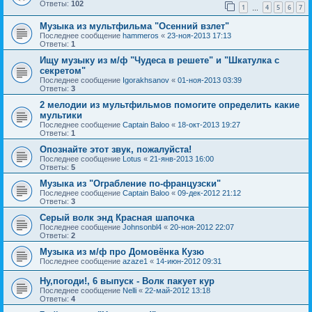
Ответы:
102
1
4
5
6
7
…
Музыка из мультфильма "Осенний взлет"
Последнее сообщение
hammeros
«
23-ноя-2013 17:13
Ответы:
1
Ищу музыку из м/ф "Чудеса в решете" и "Шкатулка с
секретом"
Последнее сообщение
Igorakhsanov
«
01-ноя-2013 03:39
Ответы:
3
2 мелодии из мультфильмов помогите определить какие
мультики
Последнее сообщение
Captain Baloo
«
18-окт-2013 19:27
Ответы:
1
Опознайте этот звук, пожалуйста!
Последнее сообщение
Lotus
«
21-янв-2013 16:00
Ответы:
5
Музыка из "Ограбление по-французски"
Последнее сообщение
Captain Baloo
«
09-дек-2012 21:12
Ответы:
3
Серый волк энд Красная шапочка
Последнее сообщение
Johnsonbl4
«
20-ноя-2012 22:07
Ответы:
2
Музыка из м/ф про Домовёнка Кузю
Последнее сообщение
azaze1
«
14-июн-2012 09:31
Ну,погоди!, 6 выпуск - Волк пакует кур
Последнее сообщение
Nelli
«
22-май-2012 13:18
Ответы:
4