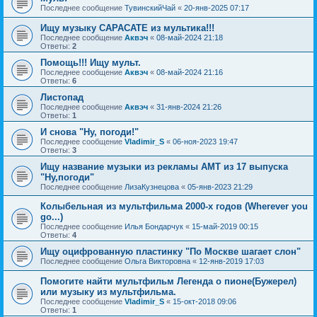
Последнее сообщение
ТувинскийЧай
«
20-янв-2025 07:17
Ищу музыку САРАСАТЕ из мультика!!!
Последнее сообщение
Аквэч
«
08-май-2024 21:18
Ответы:
2
Помощь!!! Ищу мульт.
Последнее сообщение
Аквэч
«
08-май-2024 21:16
Ответы:
6
Листопад
Последнее сообщение
Аквэч
«
31-янв-2024 21:26
Ответы:
1
И снова "Ну, погоди!"
Последнее сообщение
Vladimir_S
«
06-ноя-2023 19:47
Ответы:
3
Ищу название музыки из рекламы АМТ из 17 выпуска
"Ну,погоди"
Последнее сообщение
ЛизаКузнецова
«
05-янв-2023 21:29
Колыбельная из мультфильма 2000-х годов (Wherever you
go...)
Последнее сообщение
Илья Бондарчук
«
15-май-2019 00:15
Ответы:
4
Ищу оцифрованную пластинку "По Москве шагает слон"
Последнее сообщение
Ольга Викторовна
«
12-янв-2019 17:03
Помогите найти мультфильм Легенда о пионе(Бужерел)
или музыку из мультфильма.
Последнее сообщение
Vladimir_S
«
15-окт-2018 09:06
Ответы:
1