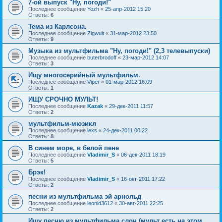
7-ой выпуск "Ну, погоди!"
Последнее сообщение
Yozh
«
25-апр-2012 15:20
Ответы:
6
Тема из Карлсона.
Последнее сообщение
Zigwult
«
31-мар-2012 23:50
Ответы:
9
Музыка из мультфильма "Ну, погоди!" (2,3 телевыпуски)
Последнее сообщение
buterbrodoff
«
23-мар-2012 14:07
Ответы:
3
Ищу многосерийный мультфильм.
Последнее сообщение
Viper
«
01-мар-2012 16:09
Ответы:
1
ИЩУ СРОЧНО МУЛЬТ!
Последнее сообщение
Kazak
«
29-дек-2011 11:57
Ответы:
2
мультфильм-мюзикл
Последнее сообщение
lexs
«
24-дек-2011 00:22
Ответы:
8
В синем море, в белой пене
Последнее сообщение
Vladimir_S
«
06-дек-2011 18:19
Ответы:
5
Брэк!
Последнее сообщение
Vladimir_S
«
16-окт-2011 17:22
Ответы:
2
песни из мультфильма эй арнольд
Последнее сообщение
leonid3612
«
30-авг-2011 22:25
Ответы:
2
Ищу песню из мультфильма слон (мульт есть на этом