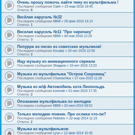
Очень прошу помочь найти тему из мультфильма !
Последнее сообщение
Clark
«
23-мар-2016 19:45
Ответы:
8
Весёлая карусель №32
Последнее сообщение
КВ68
«
29-фев-2016 19:14
Ответы:
1
Веселая карусель №11 "Про черепаху"
Последнее сообщение
КВ68
«
04-янв-2016 12:29
Ответы:
3
Попурри из песен из советских мультиков!
Последнее сообщение
Kovala)
«
20-окт-2015 22:56
Ответы:
2
Ищу музыку из анимационного сериала
Последнее сообщение
Shagane
«
15-окт-2015 13:23
Музыка из мультфильма "Остров Сокровищ"
Последнее сообщение
Chumochka
«
17-сен-2015 11:28
Музыка из м/ф Автомобиль кота Леопольда.
Последнее сообщение
konmatt
«
01-июн-2015 17:35
Ответы:
2
Опознание мультфильма по мелодии
Последнее сообщение
КВ68
«
02-июл-2014 09:52
Только мелодию помню. Про ослика что-ли?
Последнее сообщение
Hobotov
«
22-мар-2014 11:19
Ответы:
2
Музыка из мультфильмов
Последнее сообщение
Lynx
«
12-фев-2014 15:45