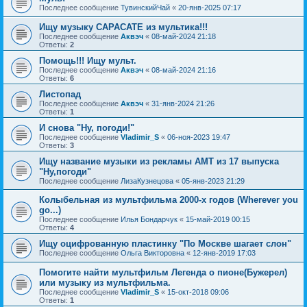
Последнее сообщение
ТувинскийЧай
«
20-янв-2025 07:17
Ищу музыку САРАСАТЕ из мультика!!!
Последнее сообщение
Аквэч
«
08-май-2024 21:18
Ответы:
2
Помощь!!! Ищу мульт.
Последнее сообщение
Аквэч
«
08-май-2024 21:16
Ответы:
6
Листопад
Последнее сообщение
Аквэч
«
31-янв-2024 21:26
Ответы:
1
И снова "Ну, погоди!"
Последнее сообщение
Vladimir_S
«
06-ноя-2023 19:47
Ответы:
3
Ищу название музыки из рекламы АМТ из 17 выпуска
"Ну,погоди"
Последнее сообщение
ЛизаКузнецова
«
05-янв-2023 21:29
Колыбельная из мультфильма 2000-х годов (Wherever you
go...)
Последнее сообщение
Илья Бондарчук
«
15-май-2019 00:15
Ответы:
4
Ищу оцифрованную пластинку "По Москве шагает слон"
Последнее сообщение
Ольга Викторовна
«
12-янв-2019 17:03
Помогите найти мультфильм Легенда о пионе(Бужерел)
или музыку из мультфильма.
Последнее сообщение
Vladimir_S
«
15-окт-2018 09:06
Ответы:
1