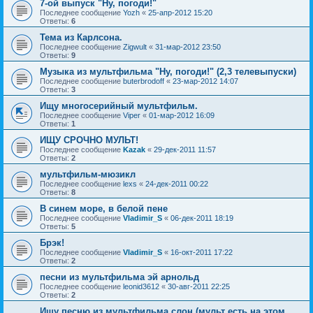
7-ой выпуск "Ну, погоди!"
Последнее сообщение
Yozh
«
25-апр-2012 15:20
Ответы:
6
Тема из Карлсона.
Последнее сообщение
Zigwult
«
31-мар-2012 23:50
Ответы:
9
Музыка из мультфильма "Ну, погоди!" (2,3 телевыпуски)
Последнее сообщение
buterbrodoff
«
23-мар-2012 14:07
Ответы:
3
Ищу многосерийный мультфильм.
Последнее сообщение
Viper
«
01-мар-2012 16:09
Ответы:
1
ИЩУ СРОЧНО МУЛЬТ!
Последнее сообщение
Kazak
«
29-дек-2011 11:57
Ответы:
2
мультфильм-мюзикл
Последнее сообщение
lexs
«
24-дек-2011 00:22
Ответы:
8
В синем море, в белой пене
Последнее сообщение
Vladimir_S
«
06-дек-2011 18:19
Ответы:
5
Брэк!
Последнее сообщение
Vladimir_S
«
16-окт-2011 17:22
Ответы:
2
песни из мультфильма эй арнольд
Последнее сообщение
leonid3612
«
30-авг-2011 22:25
Ответы:
2
Ищу песню из мультфильма слон (мульт есть на этом