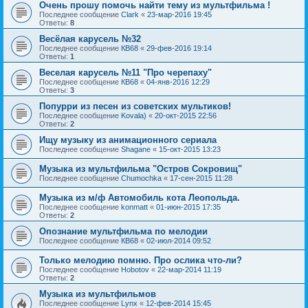
Очень прошу помочь найти тему из мультфильма !
Последнее сообщение
Clark
«
23-мар-2016 19:45
Ответы:
8
Весёлая карусель №32
Последнее сообщение
КВ68
«
29-фев-2016 19:14
Ответы:
1
Веселая карусель №11 "Про черепаху"
Последнее сообщение
КВ68
«
04-янв-2016 12:29
Ответы:
3
Попурри из песен из советских мультиков!
Последнее сообщение
Kovala)
«
20-окт-2015 22:56
Ответы:
2
Ищу музыку из анимационного сериала
Последнее сообщение
Shagane
«
15-окт-2015 13:23
Музыка из мультфильма "Остров Сокровищ"
Последнее сообщение
Chumochka
«
17-сен-2015 11:28
Музыка из м/ф Автомобиль кота Леопольда.
Последнее сообщение
konmatt
«
01-июн-2015 17:35
Ответы:
2
Опознание мультфильма по мелодии
Последнее сообщение
КВ68
«
02-июл-2014 09:52
Только мелодию помню. Про ослика что-ли?
Последнее сообщение
Hobotov
«
22-мар-2014 11:19
Ответы:
2
Музыка из мультфильмов
Последнее сообщение
Lynx
«
12-фев-2014 15:45