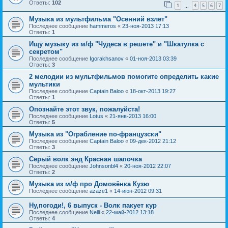
Ответы:
102
1
4
5
6
7
…
Музыка из мультфильма "Осенний взлет"
Последнее сообщение
hammeros
«
23-ноя-2013 17:13
Ответы:
1
Ищу музыку из м/ф "Чудеса в решете" и "Шкатулка с
секретом"
Последнее сообщение
Igorakhsanov
«
01-ноя-2013 03:39
Ответы:
3
2 мелодии из мультфильмов помогите определить какие
мультики
Последнее сообщение
Captain Baloo
«
18-окт-2013 19:27
Ответы:
1
Опознайте этот звук, пожалуйста!
Последнее сообщение
Lotus
«
21-янв-2013 16:00
Ответы:
5
Музыка из "Ограбление по-французски"
Последнее сообщение
Captain Baloo
«
09-дек-2012 21:12
Ответы:
3
Серый волк энд Красная шапочка
Последнее сообщение
Johnsonbl4
«
20-ноя-2012 22:07
Ответы:
2
Музыка из м/ф про Домовёнка Кузю
Последнее сообщение
azaze1
«
14-июн-2012 09:31
Ну,погоди!, 6 выпуск - Волк пакует кур
Последнее сообщение
Nelli
«
22-май-2012 13:18
Ответы:
4