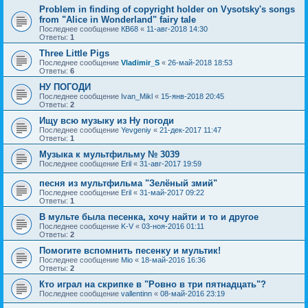
Problem in finding of copyright holder on Vysotsky's songs
from "Alice in Wonderland" fairy tale
Последнее сообщение
КВ68
«
11-авг-2018 14:30
Ответы:
1
Three Little Pigs
Последнее сообщение
Vladimir_S
«
26-май-2018 18:53
Ответы:
6
НУ ПОГОДИ
Последнее сообщение
Ivan_Mikl
«
15-янв-2018 20:45
Ответы:
2
Ищу всю музыку из Ну погоди
Последнее сообщение
Yevgeniy
«
21-дек-2017 11:47
Ответы:
1
Музыка к мультфильму № 3039
Последнее сообщение
Eril
«
31-авг-2017 19:59
песня из мультфильма "Зелёный змий"
Последнее сообщение
Eril
«
31-май-2017 09:22
Ответы:
1
В мульте была песенка, хочу найти и то и другое
Последнее сообщение
K-V
«
03-ноя-2016 01:11
Ответы:
2
Помогите вспомнить песенку и мультик!
Последнее сообщение
Mio
«
18-май-2016 16:36
Ответы:
2
Кто играл на скрипке в "Ровно в три пятнадцать"?
Последнее сообщение
vallentinn
«
08-май-2016 23:19