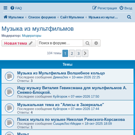
FAQ
Регистрация
Вход
П
Мультики
Список форумов
Сайт Мультики
Музыка из мультфильмов
о
Музыка из мультфильмов
и
Модератор:
Модераторы
с
Поиск
Расширенный пои
Новая тема
к
1
2
3
След.
104 темы
Темы
Музыка из Мультфильма Волшебное кольцо
Последнее сообщение
ДимкаЗек
«
10-июн-2026 22:25
Ответы:
3
Ищу музыку Виталия Гевиксмана для мультфильмов А.
Снежко-Блоцкой.
Последнее сообщение
Куйгорож
«
07-июн-2026 17:50
Музыкальная тема из "Алисы в Зазеркалье"
Последнее сообщение
Куйгорож
«
07-июн-2026 17:44
Ответы:
4
Поиск мульта по музыке Николая Римского-Корсакова
Последнее сообщение
СыщикЛостМедии
«
18-окт-2025 18:09
Ответы:
1
Мульт