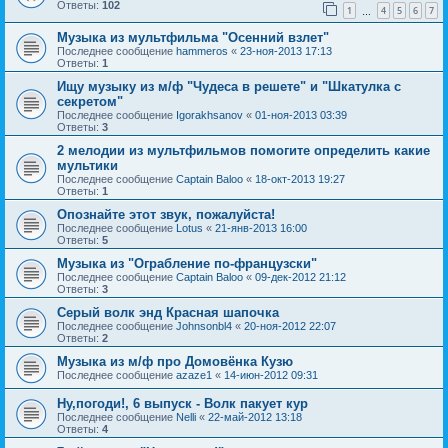
Ответы:
102
1
4
5
6
7
…
Музыка из мультфильма "Осенний взлет"
Последнее сообщение
hammeros
«
23-ноя-2013 17:13
Ответы:
1
Ищу музыку из м/ф "Чудеса в решете" и "Шкатулка с
секретом"
Последнее сообщение
Igorakhsanov
«
01-ноя-2013 03:39
Ответы:
3
2 мелодии из мультфильмов помогите определить какие
мультики
Последнее сообщение
Captain Baloo
«
18-окт-2013 19:27
Ответы:
1
Опознайте этот звук, пожалуйста!
Последнее сообщение
Lotus
«
21-янв-2013 16:00
Ответы:
5
Музыка из "Ограбление по-французски"
Последнее сообщение
Captain Baloo
«
09-дек-2012 21:12
Ответы:
3
Серый волк энд Красная шапочка
Последнее сообщение
Johnsonbl4
«
20-ноя-2012 22:07
Ответы:
2
Музыка из м/ф про Домовёнка Кузю
Последнее сообщение
azaze1
«
14-июн-2012 09:31
Ну,погоди!, 6 выпуск - Волк пакует кур
Последнее сообщение
Nelli
«
22-май-2012 13:18
Ответы:
4