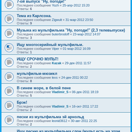
7-ой выпуск "Ну, погоди!"
Последнее сообщение
Yozh
«
25-апр-2012 15:20
Ответы:
6
Тема из Карлсона.
Последнее сообщение
Zigwult
«
31-мар-2012 23:50
Ответы:
9
Музыка из мультфильма "Ну, погоди!" (2,3 телевыпуски)
Последнее сообщение
buterbrodoff
«
23-мар-2012 14:07
Ответы:
3
Ищу многосерийный мультфильм.
Последнее сообщение
Viper
«
01-мар-2012 16:09
Ответы:
1
ИЩУ СРОЧНО МУЛЬТ!
Последнее сообщение
Kazak
«
29-дек-2011 11:57
Ответы:
2
мультфильм-мюзикл
Последнее сообщение
lexs
«
24-дек-2011 00:22
Ответы:
8
В синем море, в белой пене
Последнее сообщение
Vladimir_S
«
06-дек-2011 18:19
Ответы:
5
Брэк!
Последнее сообщение
Vladimir_S
«
16-окт-2011 17:22
Ответы:
2
песни из мультфильма эй арнольд
Последнее сообщение
leonid3612
«
30-авг-2011 22:25
Ответы:
2
Ищу песню из мультфильма слон (мульт есть на этом