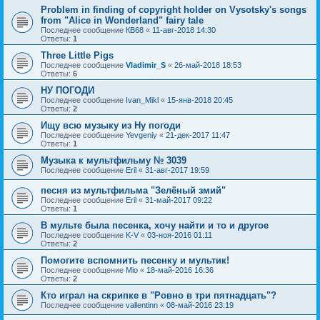
Problem in finding of copyright holder on Vysotsky's songs
from "Alice in Wonderland" fairy tale
Последнее сообщение
КВ68
«
11-авг-2018 14:30
Ответы:
1
Three Little Pigs
Последнее сообщение
Vladimir_S
«
26-май-2018 18:53
Ответы:
6
НУ ПОГОДИ
Последнее сообщение
Ivan_Mikl
«
15-янв-2018 20:45
Ответы:
2
Ищу всю музыку из Ну погоди
Последнее сообщение
Yevgeniy
«
21-дек-2017 11:47
Ответы:
1
Музыка к мультфильму № 3039
Последнее сообщение
Eril
«
31-авг-2017 19:59
песня из мультфильма "Зелёный змий"
Последнее сообщение
Eril
«
31-май-2017 09:22
Ответы:
1
В мульте была песенка, хочу найти и то и другое
Последнее сообщение
K-V
«
03-ноя-2016 01:11
Ответы:
2
Помогите вспомнить песенку и мультик!
Последнее сообщение
Mio
«
18-май-2016 16:36
Ответы:
2
Кто играл на скрипке в "Ровно в три пятнадцать"?
Последнее сообщение
vallentinn
«
08-май-2016 23:19