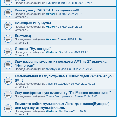
Последнее сообщение
ТувинскийЧай
«
20-янв-2025 07:17
Ищу музыку САРАСАТЕ из мультика!!!
Последнее сообщение
Аквэч
«
08-май-2024 21:18
Ответы:
2
Помощь!!! Ищу мульт.
Последнее сообщение
Аквэч
«
08-май-2024 21:16
Ответы:
6
Листопад
Последнее сообщение
Аквэч
«
31-янв-2024 21:26
Ответы:
1
И снова "Ну, погоди!"
Последнее сообщение
Vladimir_S
«
06-ноя-2023 19:47
Ответы:
3
Ищу название музыки из рекламы АМТ из 17 выпуска
"Ну,погоди"
Последнее сообщение
ЛизаКузнецова
«
05-янв-2023 21:29
Колыбельная из мультфильма 2000-х годов (Wherever you
go...)
Последнее сообщение
Илья Бондарчук
«
15-май-2019 00:15
Ответы:
4
Ищу оцифрованную пластинку "По Москве шагает слон"
Последнее сообщение
Ольга Викторовна
«
12-янв-2019 17:03
Помогите найти мультфильм Легенда о пионе(Бужерел)
или музыку из мультфильма.
Последнее сообщение
Vladimir_S
«
15-окт-2018 09:06
Ответы:
1