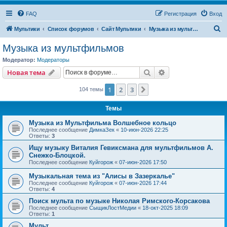
FAQ
Регистрация
Вход
П
Мультики
Список форумов
Сайт Мультики
Музыка из мультфильмов
о
Музыка из мультфильмов
и
Модератор:
Модераторы
с
Поиск
Расширенный пои
Новая тема
к
1
2
3
След.
104 темы
Темы
Музыка из Мультфильма Волшебное кольцо
Последнее сообщение
ДимкаЗек
«
10-июн-2026 22:25
Ответы:
3
Ищу музыку Виталия Гевиксмана для мультфильмов А.
Снежко-Блоцкой.
Последнее сообщение
Куйгорож
«
07-июн-2026 17:50
Музыкальная тема из "Алисы в Зазеркалье"
Последнее сообщение
Куйгорож
«
07-июн-2026 17:44
Ответы:
4
Поиск мульта по музыке Николая Римского-Корсакова
Последнее сообщение
СыщикЛостМедии
«
18-окт-2025 18:09
Ответы:
1
Мульт