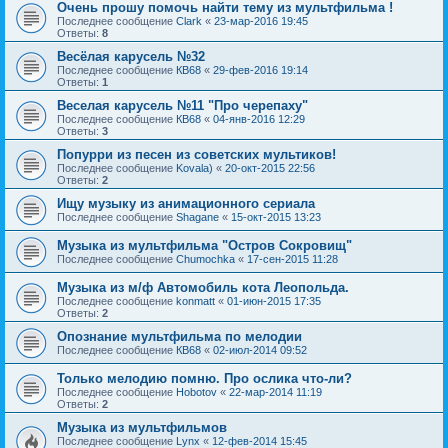
Очень прошу помочь найти тему из мультфильма !
Последнее сообщение
Clark
«
23-мар-2016 19:45
Ответы:
8
Весёлая карусель №32
Последнее сообщение
КВ68
«
29-фев-2016 19:14
Ответы:
1
Веселая карусель №11 "Про черепаху"
Последнее сообщение
КВ68
«
04-янв-2016 12:29
Ответы:
3
Попурри из песен из советских мультиков!
Последнее сообщение
Kovala)
«
20-окт-2015 22:56
Ответы:
2
Ищу музыку из анимационного сериала
Последнее сообщение
Shagane
«
15-окт-2015 13:23
Музыка из мультфильма "Остров Сокровищ"
Последнее сообщение
Chumochka
«
17-сен-2015 11:28
Музыка из м/ф Автомобиль кота Леопольда.
Последнее сообщение
konmatt
«
01-июн-2015 17:35
Ответы:
2
Опознание мультфильма по мелодии
Последнее сообщение
КВ68
«
02-июл-2014 09:52
Только мелодию помню. Про ослика что-ли?
Последнее сообщение
Hobotov
«
22-мар-2014 11:19
Ответы:
2
Музыка из мультфильмов
Последнее сообщение
Lynx
«
12-фев-2014 15:45