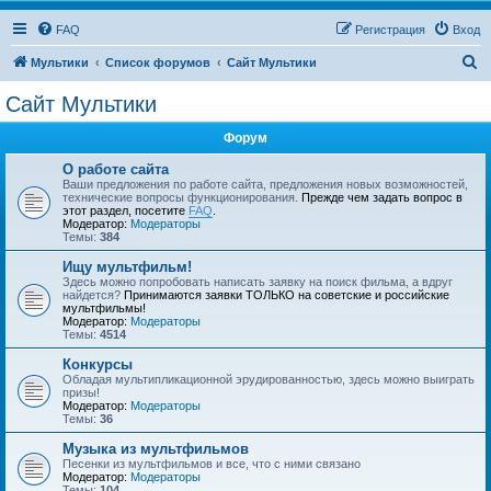
FAQ
Регистрация
Вход
П
Мультики
Список форумов
Сайт Мультики
о
Сайт Мультики
и
Форум
с
к
О работе сайта
Ваши предложения по работе сайта, предложения новых возможностей,
технические вопросы функционирования.
Прежде чем задать вопрос в
этот раздел, посетите
FAQ
.
Модератор:
Модераторы
Темы:
384
Ищу мультфильм!
Здесь можно попробовать написать заявку на поиск фильма, а вдруг
найдется?
Принимаются заявки ТОЛЬКО на советские и российские
мультфильмы!
Модератор:
Модераторы
Темы:
4514
Конкурсы
Обладая мультипликационной эрудированностью, здесь можно выиграть
призы!
Модератор:
Модераторы
Темы:
36
Музыка из мультфильмов
Песенки из мультфильмов и все, что с ними связано
Модератор:
Модераторы
Темы:
104