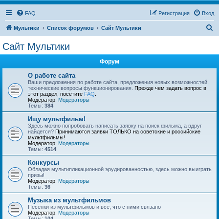
FAQ
Регистрация
Вход
П
Мультики
Список форумов
Сайт Мультики
о
Сайт Мультики
и
Форум
с
к
О работе сайта
Ваши предложения по работе сайта, предложения новых возможностей,
технические вопросы функционирования.
Прежде чем задать вопрос в
этот раздел, посетите
FAQ
.
Модератор:
Модераторы
Темы:
384
Ищу мультфильм!
Здесь можно попробовать написать заявку на поиск фильма, а вдруг
найдется?
Принимаются заявки ТОЛЬКО на советские и российские
мультфильмы!
Модератор:
Модераторы
Темы:
4514
Конкурсы
Обладая мультипликационной эрудированностью, здесь можно выиграть
призы!
Модератор:
Модераторы
Темы:
36
Музыка из мультфильмов
Песенки из мультфильмов и все, что с ними связано
Модератор:
Модераторы
Темы:
104