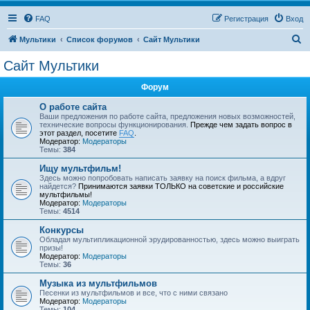
FAQ
Регистрация
Вход
П
Мультики
Список форумов
Сайт Мультики
о
Сайт Мультики
и
Форум
с
к
О работе сайта
Ваши предложения по работе сайта, предложения новых возможностей,
технические вопросы функционирования.
Прежде чем задать вопрос в
этот раздел, посетите
FAQ
.
Модератор:
Модераторы
Темы:
384
Ищу мультфильм!
Здесь можно попробовать написать заявку на поиск фильма, а вдруг
найдется?
Принимаются заявки ТОЛЬКО на советские и российские
мультфильмы!
Модератор:
Модераторы
Темы:
4514
Конкурсы
Обладая мультипликационной эрудированностью, здесь можно выиграть
призы!
Модератор:
Модераторы
Темы:
36
Музыка из мультфильмов
Песенки из мультфильмов и все, что с ними связано
Модератор:
Модераторы
Темы:
104