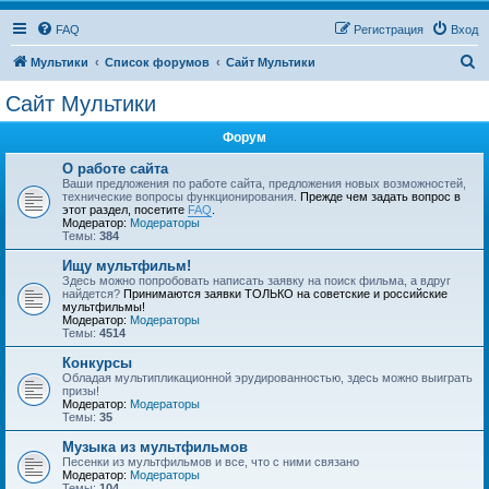
FAQ
Регистрация
Вход
П
Мультики
Список форумов
Сайт Мультики
о
Сайт Мультики
и
Форум
с
к
О работе сайта
Ваши предложения по работе сайта, предложения новых возможностей,
технические вопросы функционирования.
Прежде чем задать вопрос в
этот раздел, посетите
FAQ
.
Модератор:
Модераторы
Темы:
384
Ищу мультфильм!
Здесь можно попробовать написать заявку на поиск фильма, а вдруг
найдется?
Принимаются заявки ТОЛЬКО на советские и российские
мультфильмы!
Модератор:
Модераторы
Темы:
4514
Конкурсы
Обладая мультипликационной эрудированностью, здесь можно выиграть
призы!
Модератор:
Модераторы
Темы:
35
Музыка из мультфильмов
Песенки из мультфильмов и все, что с ними связано
Модератор:
Модераторы
Темы:
104