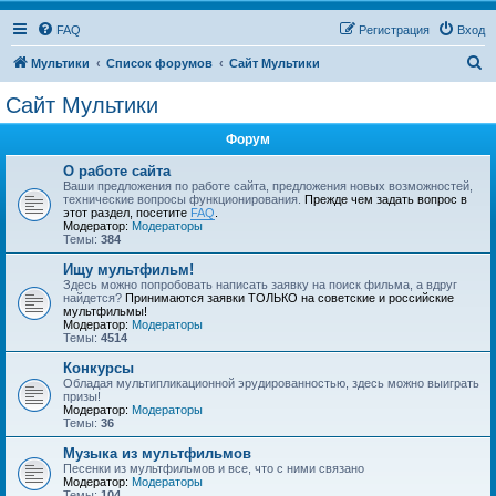
FAQ
Регистрация
Вход
П
Мультики
Список форумов
Сайт Мультики
о
Сайт Мультики
и
Форум
с
к
О работе сайта
Ваши предложения по работе сайта, предложения новых возможностей,
технические вопросы функционирования.
Прежде чем задать вопрос в
этот раздел, посетите
FAQ
.
Модератор:
Модераторы
Темы:
384
Ищу мультфильм!
Здесь можно попробовать написать заявку на поиск фильма, а вдруг
найдется?
Принимаются заявки ТОЛЬКО на советские и российские
мультфильмы!
Модератор:
Модераторы
Темы:
4514
Конкурсы
Обладая мультипликационной эрудированностью, здесь можно выиграть
призы!
Модератор:
Модераторы
Темы:
36
Музыка из мультфильмов
Песенки из мультфильмов и все, что с ними связано
Модератор:
Модераторы
Темы:
104