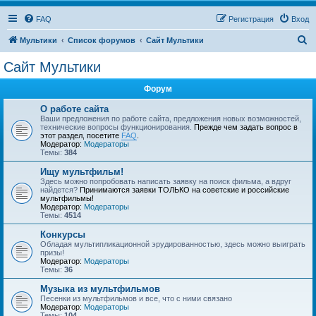
FAQ
Регистрация
Вход
П
Мультики
Список форумов
Сайт Мультики
о
Сайт Мультики
и
Форум
с
к
О работе сайта
Ваши предложения по работе сайта, предложения новых возможностей,
технические вопросы функционирования.
Прежде чем задать вопрос в
этот раздел, посетите
FAQ
.
Модератор:
Модераторы
Темы:
384
Ищу мультфильм!
Здесь можно попробовать написать заявку на поиск фильма, а вдруг
найдется?
Принимаются заявки ТОЛЬКО на советские и российские
мультфильмы!
Модератор:
Модераторы
Темы:
4514
Конкурсы
Обладая мультипликационной эрудированностью, здесь можно выиграть
призы!
Модератор:
Модераторы
Темы:
36
Музыка из мультфильмов
Песенки из мультфильмов и все, что с ними связано
Модератор:
Модераторы
Темы:
104