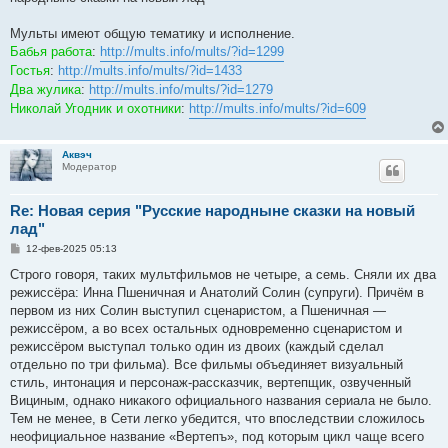
щ
е
н
Мульты имеют общую тематику и исполнение.
и
е
Бабья работа
:
http://mults.info/mults/?id=1299
Гостья
:
http://mults.info/mults/?id=1433
Два жулика
:
http://mults.info/mults/?id=1279
Николай Угодник и охотники
:
http://mults.info/mults/?id=609
Аквэч
Модератор
Re: Новая серия "Русские народныне сказки на новый
лад"
С
12-фев-2025 05:13
о
о
Строго говоря, таких мультфильмов не четыре, а семь. Сняли их два
б
режиссёра: Инна Пшеничная и Анатолий Солин (супруги). Причём в
щ
е
первом из них Солин выступил сценаристом, а Пшеничная —
н
режиссёром, а во всех остальных одновременно сценаристом и
и
е
режиссёром выступал только один из двоих (каждый сделал
отдельно по три фильма). Все фильмы объединяет визуальный
стиль, интонация и персонаж-рассказчик, вертепщик, озвученный
Вициным, однако никакого официального названия сериала не было.
Тем не менее, в Сети легко убедится, что впоследствии сложилось
неофициальное название «Вертепъ», под которым цикл чаще всего