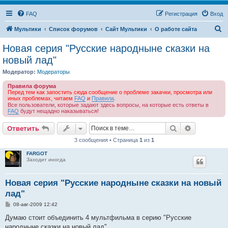
FAQ
Регистрация
Вход
П
Мультики
Список форумов
Сайт Мультики
О работе сайта
о
Новая серия "Русские народныне сказки на
и
новый лад"
с
Модератор:
Модераторы
к
Правила форума
Перед тем как запостить сюда сообщение о проблеме закачки, просмотра или
иных проблемах, читаем
FAQ
и
Правила
.
Все пользователи, которые задают здесь вопросы, на которые есть ответы в
FAQ
будут нещадно наказываться!
Поиск
Расширен
Ответить
3 сообщения • Страница
1
из
1
FARGOT
Заходит иногда
Новая серия "Русские народныне сказки на новый
лад"
С
08-авг-2009 12:42
о
о
Думаю стоит объединить 4 мультфильма в серию "Русские
б
народныне сказки на новый лад"