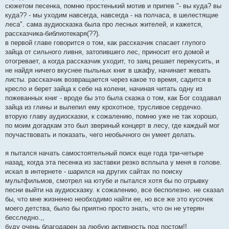
сюжетом песенка, помню простенький мотив и припев "- вы куда? вы
куда?? - мы уходим навсегда, навсегда - на полчаса, в шелестящие
леса". сама аудиосказка была про лесных жителей, и кажется,
рассказчика-библиотекаря(??).
в первой главе говорится о том, как рассказчик спасает глупого
зайца от сильного ливня, затопившего лес, приносит его домой и
отогревает, а когда рассказчик уходит, то заяц решает перекусить, и
не найдя ничего вкуснее пыльных книг в шкафу, начинает жевать
листы. рассказчик возвращается через какое то время, садится в
кресло и берет зайца к себе на колени, начиная читать одну из
пожеванных книг - вроде бы это была сказка о том, как Бог создавал
зайца из глины и вылепил ему крохотное, трусливое сердечко.
вторую главу аудиосказки, к сожалению, помню уже не так хорошо,
по моим догадкам это был звериный концерт в лесу, где каждый мог
поучаствовать и показать, чего необычного он умеет делать.
я пытался начать самостоятельный поиск еще года три-четыре
назад, когда эта песенка из заставки резко всплыла у меня в голове.
искал в интернете - шарился на других сайтах по поиску
мультфильмов, смотрел на ютубе и пытался хотя бы по отрывку
песни выйти на аудиосказку. к сожалению, все бесполезно. не сказал
бы, что мне жизненно необходимо найти ее, но все же это кусочек
моего детства, было бы приятно просто знать, что он не утерян
бесследно.,,
буду очень благодарен за любую активность под постом!!