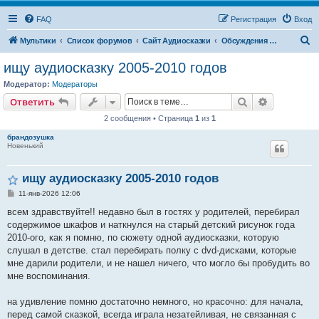
FAQ
Регистрация
Вход
П
Мультики
Список форумов
Сайт Аудиосказки
Обсуждения и поиск аудиосказок
о
ищу аудиосказку 2005-2010 годов
и
Модератор:
Модераторы
с
Поиск
Расширен
Ответить
к
2 сообщения • Страница
1
из
1
брандозушка
Новенький
ищу аудиосказку 2005-2010 годов
С
11-янв-2026 12:06
о
о
всем здравствуйте!! недавно был в гостях у родителей, перебирал
б
содержимое шкафов и наткнулся на старый детский рисунок года
щ
е
2010-ого, как я помню, по сюжету одной аудиосказки, которую
н
слушал в детстве. стал перебирать полку с dvd-дисками, которые
и
е
мне дарили родители, и не нашел ничего, что могло бы пробудить во
мне воспоминания.
на удивление помню достаточно немного, но красочно: для начала,
перед самой сказкой, всегда играла незатейливая, не связанная с