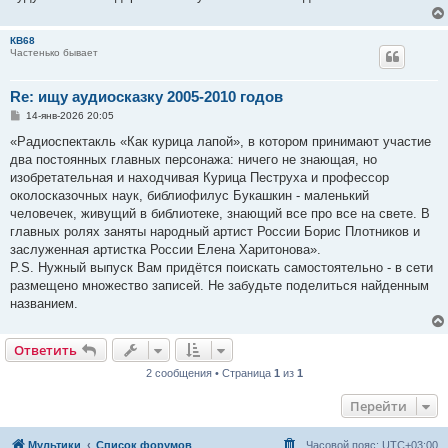
КВ68
Частенько бывает
Re: ищу аудиосказку 2005-2010 годов
С
14-янв-2026 20:05
о
о
«Радиоспектакль «Как курица лапой», в котором принимают участие
б
два постоянных главных персонажа: ничего не знающая, но
щ
е
изобретательная и находчивая Курица Пеструха и профессор
н
околосказочных наук, библиофилус Букашкин - маленький
и
е
человечек, живущий в библиотеке, знающий все про все на свете. В
главных ролях заняты народный артист России Борис Плотников и
заслуженная артистка России Елена Харитонова».
P.S. Нужный выпуск Вам придётся поискать самостоятельно - в сети
размещено множество записей. Не забудьте поделиться найденным
названием.
Ответить
2 сообщения • Страница
1
из
1
Перейти
Мультики
Список форумов
Часовой пояс:
UTC+03:00