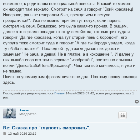
возможно, к родителям потенциальной невесты. В какой-то момент
он находит там зеркало. Смотрит на себя и говорит "Экий красавец!
Наверное, раньше генералом был, прежде чем в петуха
превратился!". Уже не помню, причём тут петух, если парень
смотрел на себя. Возможно, это была какая-то ирония. В общем,
далее это зеркало попадает к отцу семейства, тот смотрит туда и
говорит "Да где красавец, когда тут старый пень с бородой!". его
супруга тоже смотрит туда и говорит "А где ты бороду увидел, когда
тут баба в платке!". Последней туда заглядывает их дочка и
замечает "Не баба, а девка! Не в платке, а в кокошнике!". И далее у
них вышёл спор кто там в зеркале "изображён", постоянно слышны
вопли "Девка!Баба!Пень!Красавец!". Чем там всё кончилось, я уже и
не помню.
Поиск по упомянутым фразам ничего не дал. Поэтому прошу помощи
здесь.
Последний раз редактировалось
Глевин
14-май-2026 07:42, всего редактировалось 1
раз.
Аквэч
Модератор
Re: Сказка про "глупость сморозить".
С
13-май-2026 23:16
о