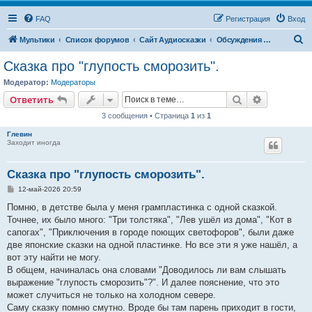
FAQ
Регистрация
Вход
П
Мультики
Список форумов
Сайт Аудиосказки
Обсуждения и поиск аудиосказок
о
Сказка про "глупость сморозить".
и
Модератор:
Модераторы
с
Поиск
Расширен
Ответить
к
3 сообщения • Страница
1
из
1
Глевин
Заходит иногда
Сказка про "глупость сморозить".
С
12-май-2026 20:59
о
о
Помню, в детстве была у меня грампластинка с одной сказкой.
б
Точнее, их было много: "Три толстяка", "Лев ушёл из дома", "Кот в
щ
е
сапогах", "Приключения в городе поющих светофоров", были даже
н
две японские сказки на одной пластинке. Но все эти я уже нашёл, а
и
е
вот эту найти не могу.
В общем, начиналась она словами "Доводилось ли вам слышать
выражение "глупость сморозить"?". И далее пояснение, что это
может случиться не только на холодном севере.
Саму сказку помню смутно. Вроде бы там парень приходит в гости,