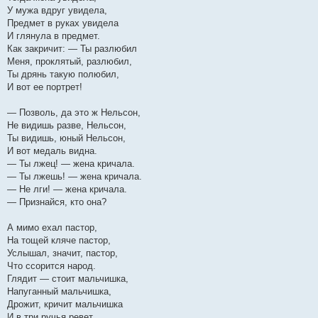
У мужа вдруг увидела,
Предмет в руках увидела
И глянула в предмет.
Как закричит: — Ты разлюбил
Меня, проклятый, разлюбил,
Ты дрянь такую полюбил,
И вот ее портрет!
— Позволь, да это ж Нельсон,
Не видишь разве, Нельсон,
Ты видишь, юный Нельсон,
И вот медаль видна.
— Ты лжец! — жена кричала.
— Ты лжешь! — жена кричала.
— Не лги! — жена кричала.
— Признайся, кто она?
А мимо ехал пастор,
На тощей кляче пастор,
Услышал, значит, пастор,
Что ссорится народ.
Глядит — стоит мальчишка,
Напуганный мальчишка,
Дрожит, кричит мальчишка
И в три ручья ревет.