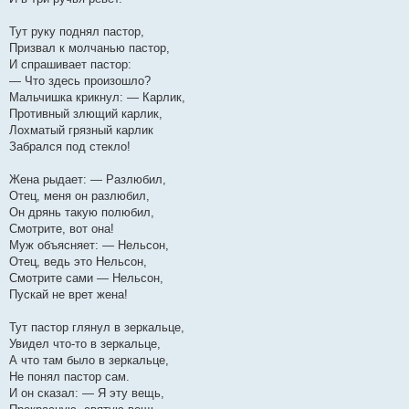
Тут руку поднял пастор,
Призвал к молчанью пастор,
И спрашивает пастор:
— Что здесь произошло?
Мальчишка крикнул: — Карлик,
Противный злющий карлик,
Лохматый грязный карлик
Забрался под стекло!
Жена рыдает: — Разлюбил,
Отец, меня он разлюбил,
Он дрянь такую полюбил,
Смотрите, вот она!
Муж объясняет: — Нельсон,
Отец, ведь это Нельсон,
Смотрите сами — Нельсон,
Пускай не врет жена!
Тут пастор глянул в зеркальце,
Увидел что-то в зеркальце,
А что там было в зеркальце,
Не понял пастор сам.
И он сказал: — Я эту вещь,