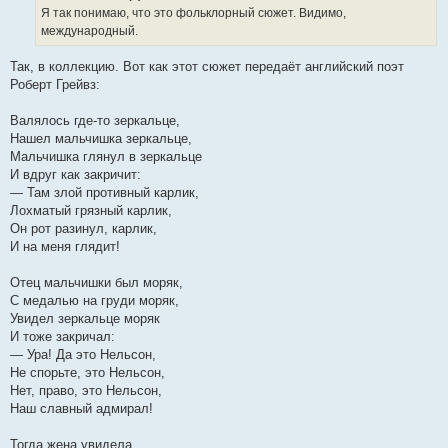
е
Я так понимаю, что это фольклорный сюжет. Видимо,
н
международный.
и
е
Так, в коллекцию. Вот как этот сюжет передаёт английский поэт
Роберт Грейвз:
Валялось где-то зеркальце,
Нашел мальчишка зеркальце,
Мальчишка глянул в зеркальце
И вдруг как закричит:
— Там злой противный карлик,
Лохматый грязный карлик,
Он рот разинул, карлик,
И на меня глядит!
Отец мальчишки был моряк,
С медалью на груди моряк,
Увидел зеркальце моряк
И тоже закричал:
— Ура! Да это Нельсон,
Не спорьте, это Нельсон,
Нет, право, это Нельсон,
Наш славный адмирал!
Тогда жена увидела,