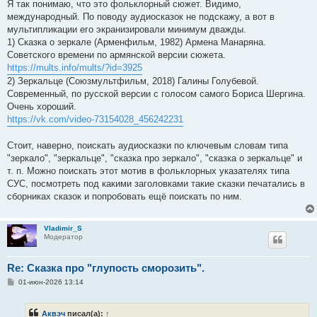
о
Я так понимаю, что это фольклорный сюжет. Видимо,
б
международный. По поводу аудиосказок не подскажу, а вот в
щ
е
мультипликации его экранизировали минимум дважды.
н
1) Сказка о зеркале (Арменфильм, 1982) Армена Манаряна.
и
е
Советского времени по армянской версии сюжета.
https://mults.info/mults/?id=3925
2) Зеркальце (Союзмультфильм, 2018) Галины Голубевой.
Современный, по русской версии с голосом самого Бориса Шергина.
Очень хороший.
https://vk.com/video-73154028_456242231
Стоит, наверно, поискать аудиосказки по ключевым словам типа
"зеркало", "зеркальце", "сказка про зеркало", "сказка о зеркальце" и
т. п. Можно поискать этот мотив в фольклорных указателях типа
СУС, посмотреть под какими заголовками такие сказки печатались в
сборниках сказок и попробовать ещё поискать по ним.
Vladimir_S
Модератор
Re: Сказка про "глупость сморозить".
С
01-июн-2026 13:14
о
о
б
Аквэч
писал(а):
↑
щ