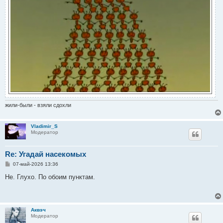
жили-были - взяли сдохли
Vladimir_S
Модератор
Re: Угадай насекомых
С
07-май-2026 13:36
о
о
Не. Глухо. По обоим пунктам.
б
щ
е
н
и
Аквэч
е
Модератор