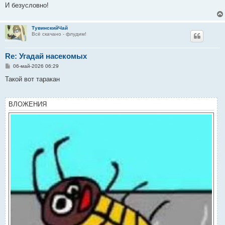
е
И безусловно!
ТувинскийЧай
Всё скачано - флудим!
Re: Угадай насекомых
С
06-май-2026 06:29
о
о
Такой вот таракан
б
щ
е
н
ВЛОЖЕНИЯ
и
е