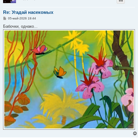
Re: Угадай насекомых
С
05-май-2026 19:44
о
о
Бабочки, однако...
б
щ
е
н
и
е