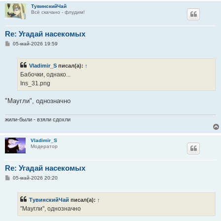
ТувинскийЧай
Всё скачано - флудим!
Re: Угадай насекомых
С
05-май-2026 19:59
о
о
б
Vladimir_S
писал(а):
↑
щ
е
Бабочки, однако...
н
Ins_31.png
и
е
"Маугли", однозначно
жили-были - взяли сдохли
Vladimir_S
Модератор
Re: Угадай насекомых
С
05-май-2026 20:20
о
о
б
ТувинскийЧай
писал(а):
↑
щ
е
"Маугли", однозначно
н
и