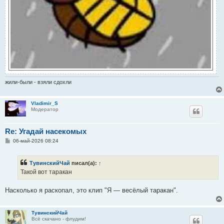
жили-были - взяли сдохли
Vladimir_S
Модератор
Re: Угадай насекомых
С
06-май-2026 08:24
о
о
б
ТувинскийЧай
писал(а):
↑
щ
е
Такой вот таракан
н
и
е
Насколько я раскопал, это клип "Я — весёлый таракан".
ТувинскийЧай
Всё скачано - флудим!