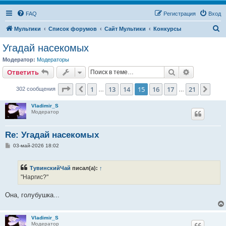
FAQ
Регистрация
Вход
П
Мультики
Список форумов
Сайт Мультики
Конкурсы
о
Угадай насекомых
и
Модератор:
Модераторы
с
Поиск
Расширен
Ответить
к
Страница
15
из
21
1
13
14
15
16
17
21
Пред.
След
302 сообщения
…
…
Vladimir_S
Модератор
Re: Угадай насекомых
С
03-май-2026 18:02
о
о
б
ТувинскийЧай
писал(а):
↑
щ
е
"Наргис?"
н
и
е
Она, голубушка...
Vladimir_S
Модератор