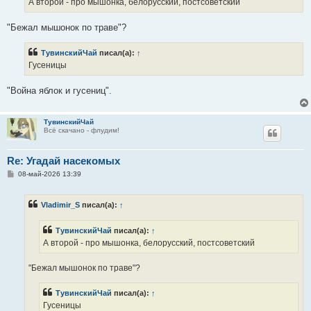
А второй - про мышонка, белорусский, постсоветский
н
и
е
"Бежал мышонок по траве"?
ТувинскийЧай
писал(а):
↑
Гусеницы
"Война яблок и гусениц".
ТувинскийЧай
Всё скачано - флудим!
Re: Угадай насекомых
С
08-май-2026 13:39
о
о
б
Vladimir_S
писал(а):
↑
щ
е
н
ТувинскийЧай
писал(а):
↑
и
е
А второй - про мышонка, белорусский, постсоветский
"Бежал мышонок по траве"?
ТувинскийЧай
писал(а):
↑
Гусеницы