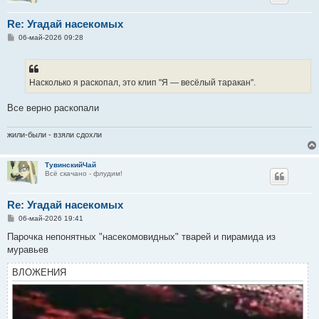
Re: Угадай насекомых
С
06-май-2026 09:28
о
о
б
щ
е
Насколько я раскопал, это клип "Я — весёлый таракан".
н
и
е
Все верно раскопали
жили-были - взяли сдохли
ТувинскийЧай
Всё скачано - флудим!
Re: Угадай насекомых
С
06-май-2026 19:41
о
о
Парочка непонятных "насекомовидных" тварей и пирамида из
б
муравьев
щ
е
н
ВЛОЖЕНИЯ
и
е