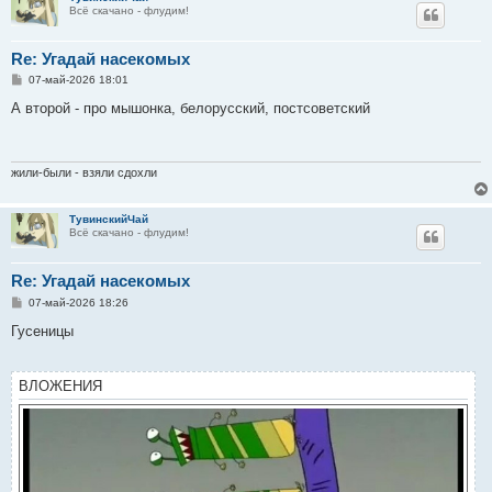
Всё скачано - флудим!
Re: Угадай насекомых
С
07-май-2026 18:01
о
о
А второй - про мышонка, белорусский, постсоветский
б
щ
е
н
и
жили-были - взяли сдохли
е
ТувинскийЧай
Всё скачано - флудим!
Re: Угадай насекомых
С
07-май-2026 18:26
о
о
Гусеницы
б
щ
е
н
ВЛОЖЕНИЯ
и
е