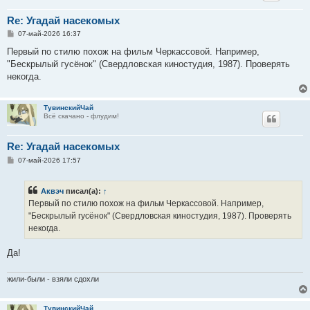
Re: Угадай насекомых
С
07-май-2026 16:37
о
о
Первый по стилю похож на фильм Черкассовой. Например,
б
"Бескрылый гусёнок" (Свердловская киностудия, 1987). Проверять
щ
е
некогда.
н
и
е
ТувинскийЧай
Всё скачано - флудим!
Re: Угадай насекомых
С
07-май-2026 17:57
о
о
б
Аквэч
писал(а):
↑
щ
е
Первый по стилю похож на фильм Черкассовой. Например,
н
"Бескрылый гусёнок" (Свердловская киностудия, 1987). Проверять
и
е
некогда.
Да!
жили-были - взяли сдохли
ТувинскийЧай