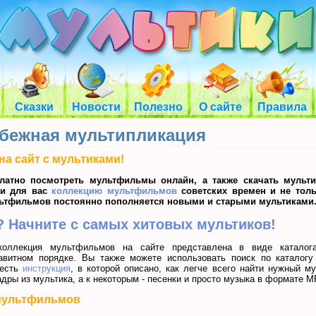
Сказки
Новости
Полезно
О сайте
Правила
убежная мультипликация
на сайт с мультиками!
латно посмотреть мультфильмы онлайн, а также скачать мульт
ли для вас
коллекцию мультфильмов
советских времен и не тол
льтфильмов постоянно пополняется новыми и старыми мультиками
 Начните с самых хитовых мультиков!
коллекция мультфильмов на сайте представлена в виде каталог
авитном порядке. Вы также можете использовать поиск по каталогу
 есть
инструкция
, в которой описано, как легче всего найти нужный 
адры из мультика, а к некоторым - песенки и просто музыка в формате M
мультфильмов