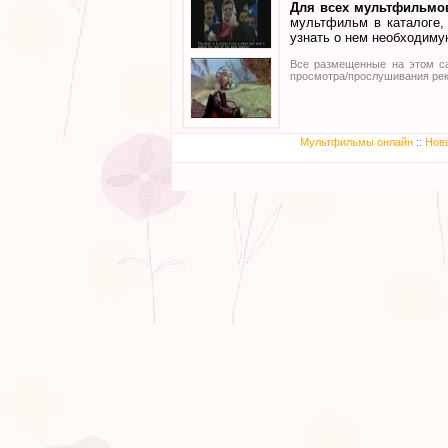
Для всех мультфильмов
мультфильм в каталоге,
узнать о нем необходим
Все размещенные на этом са
просмотра/прослушивания рек
Мультфильмы онлайн
::
Нов