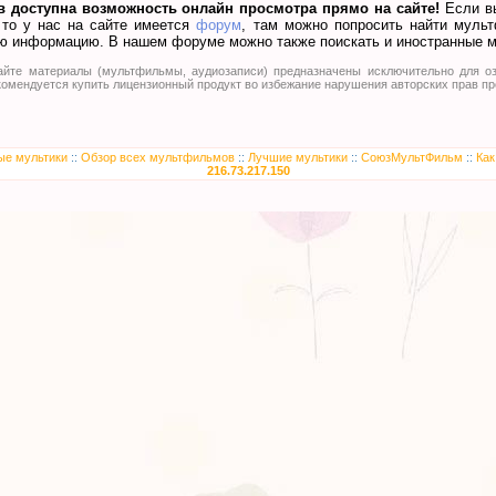
 доступна возможность онлайн просмотра прямо на сайте!
Если вы
 то у нас на сайте имеется
форум
, там можно попросить найти муль
ую информацию. В нашем форуме можно также поискать и иностранные 
йте материалы (мультфильмы, аудиозаписи) предназначены исключительно для оз
омендуется купить лицензионный продукт во избежание нарушения авторских прав пр
ые мультики
::
Обзор всех мультфильмов
::
Лучшие мультики
::
СоюзМультФильм
::
Как
216.73.217.150