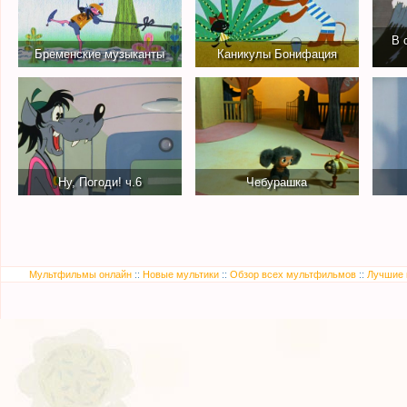
В 
Бременские музыканты
Каникулы Бонифация
Ну, Погоди! ч.6
Чебурашка
Мультфильмы онлайн
::
Новые мультики
::
Обзор всех мультфильмов
::
Лучшие 