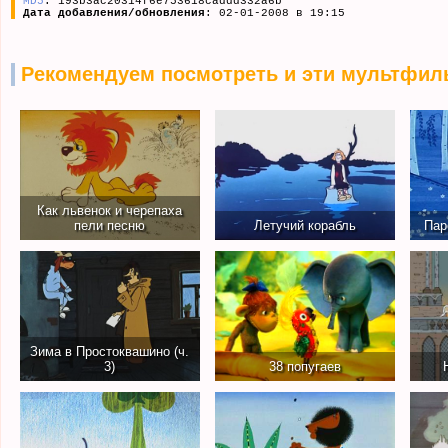
MD5
: 193b3ac20314f6e753618caddd332a6b
Дата добавления/обновления
: 02-01-2008 в 19:15
Рекомендуем посмотреть и эти мультфил
Как львенок и черепаха
пели песню
Летучий корабль
Пар
Зима в Простоквашино (ч.
3)
38 попугаев