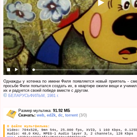
0:00
Однажды у котенка по имени Филя появляется новый приятель - см
просьбе Фили попытался создать их, в квартире ожили вещи и учинил
их и радуется своей победе вместе с другом.
©
БЕЛАРУСЬФИЛЬМ, 1981 г.
Размер мультика:
91.92 МБ
Скачать:
web
,
ed2k
,
dc
,
torrent
(3/0)
О файле мультфильма:
Video: 704x528, 9mn 54s, 25.000 fps, XVID, 1 160 Kbps, 0.125
Audio: 48.0 KHz, MPEG-1 Audio layer 3, 2 channels, 128 Kbps