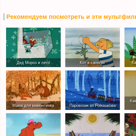
Рекомендуем посмотреть и эти мультфил
Дед Мороз и лето
Кот в сапогах
К
Как
Мама для мамонтенка
Паровозик из Ромашкова