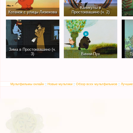
Каникулы в
Котенок с улицы Лизюкова
Простоквашино (ч. 2)
Зима в Простоквашино (ч.
3)
Винни-Пух
Т
Мультфильмы онлайн
::
Новые мультики
::
Обзор всех мультфильмов
::
Лучшие