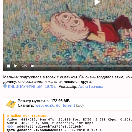
0:00
Мальчик подружился в горах с облачком. Он очень гордился этим, но ж
долину, оно растаяло, и мальчик лишился друга.
©
КИЕВНАУЧФИЛЬМ, 1970 г.
Режиссёр:
Алла Грачева
Размер мультика:
172.95 МБ
Скачать:
web
,
ed2k
,
dc
,
torrent
(2/0)
О файле мультфильма:
Video: 688x512, 9mn 47s, 25.000 fps, DX50, 2 268 Kbps, 0.258
Audio: 48.0 KHz, AC3, 2 channels, 192 Kbps
MD5
: ad6d7e254ed2ee6b7a275fe0b27196bf
Дата добавления/обновления
: 29-05-2010 в 12:54