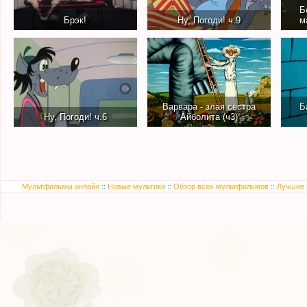
Б
Брэк!
Ну, Погоди! ч.9
м
Варвара - злая сестра
Б
Ну, Погоди! ч.6
Айболита (ч3)
Мультфильмы онлайн
::
Новые мультики
::
Обзор всех мультфильмов
::
Лучшие 