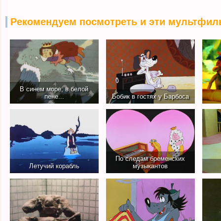
Рекомендуем посмотреть и эти мультфил
В синем море, в белой
пене...
Бобик в гостях у Барбоса
По следам бременских
Летучий корабль
музыкантов