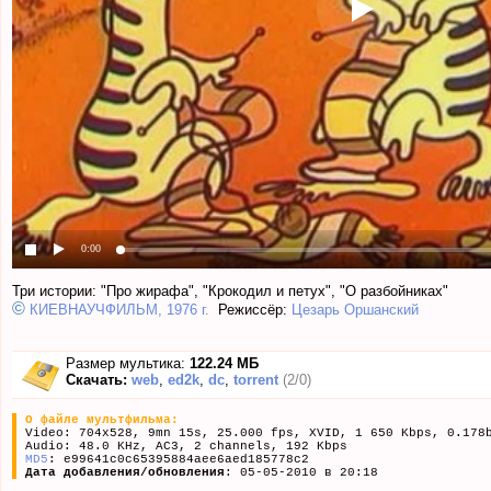
0:00
Три истории: "Про жирафа", "Крокодил и петух", "О разбойниках"
©
КИЕВНАУЧФИЛЬМ, 1976 г.
Режиссёр:
Цезарь Оршанский
Размер мультика:
122.24 МБ
Скачать:
web
,
ed2k
,
dc
,
torrent
(2/0)
О файле мультфильма:
Video: 704x528, 9mn 15s, 25.000 fps, XVID, 1 650 Kbps, 0.178
Audio: 48.0 KHz, AC3, 2 channels, 192 Kbps
MD5
: e99641c0c65395884aee6aed185778c2
Дата добавления/обновления
: 05-05-2010 в 20:18