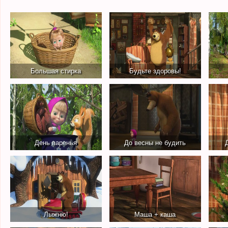
Большая стирка
Будьте здоровы!
День варенья
До весны не будить
Лыжню!
Маша + каша