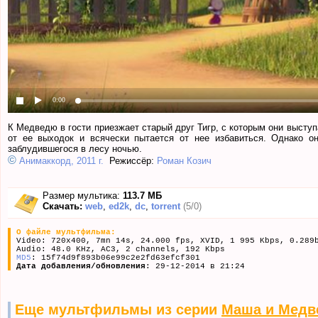
0:00
К Медведю в гости приезжает старый друг Тигр, с которым они высту
от ее выходок и всячески пытается от нее избавиться. Однако 
заблудившегося в лесу ночью.
©
Анимаккорд, 2011 г.
Режиссёр:
Роман Козич
Размер мультика:
113.7 МБ
Скачать:
web
,
ed2k
,
dc
,
torrent
(5/0)
О файле мультфильма:
Video: 720x400, 7mn 14s, 24.000 fps, XVID, 1 995 Kbps, 0.289
Audio: 48.0 KHz, AC3, 2 channels, 192 Kbps
MD5
: 15f74d9f893b06e99c2e2fd63efcf301
Дата добавления/обновления
: 29-12-2014 в 21:24
Еще мультфильмы из серии
Маша и Медв