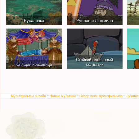
Русалочка
Руслан и Людмила
Стойкий оловянный
Спящая красавица
солдатик
Мультфильмы онлайн
::
Новые мультики
::
Обзор всех мультфильмов
::
Лучшие