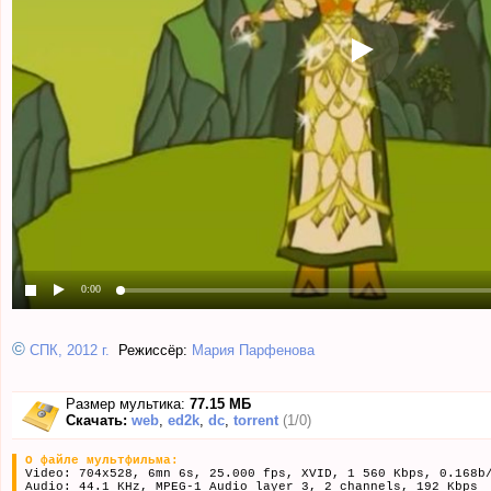
0:00
©
СПК, 2012 г.
Режиссёр:
Мария Парфенова
Размер мультика:
77.15 МБ
Скачать:
web
,
ed2k
,
dc
,
torrent
(1/0)
О файле мультфильма:
Video: 704x528, 6mn 6s, 25.000 fps, XVID, 1 560 Kbps, 0.168b
Audio: 44.1 KHz, MPEG-1 Audio layer 3, 2 channels, 192 Kbps