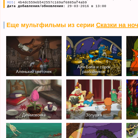
MD5
: 4b4dc559eb542557c169af6885af4ab9
Дата добавления/обновления
: 29-03-2016 в 13:00
Еще мультфильмы из серии
Сказки на но
Али-Баба и сорок
Аленький цветочек
разбойников
Дюймовочка
Золушка