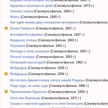
Журнал политсатиры №2
(Союзмультфильм, 1941 г.)
Здоровье начинается дома
(Союзмультфильм, 1973 г.)
Зимняя сказка
(Союзмультфильм, 1945 г.)
Ивась
(Союзмультфильм, 1940 г.)
Как один мужик двух генералов прокормил
(Союзмультфильм, 
Конек-Горбунок
(Союзмультфильм, 1947 г.)
Котофей Котофеевич
(Союзмультфильм, 1937 г.)
Краденое солнце
(Союзмультфильм, 1943 г.)
Лгунишка
(Союзмультфильм, 1941 г.)
Легенда о злом великане
(Союзмультфильм, 1967 г.)
Лесной концерт
(Союзмультфильм, 1953 г.)
Летающий пролетарий
(Союзмультфильм, 1962 г.)
Мойдодыр
(Союзмультфильм, 1939 г.)
Мойдодыр
(Союзмультфильм, 1954 г.)
Не топтать фашистскому сапогу нашей Родины
(Союзмультфиль
Поди туда, не знаю куда
(Союзмультфильм, 1966 г.)
Приключения Буратино
(Союзмультфильм, 1959 г.)
Сеча при Керженце
(Союзмультфильм, 1971 г.)
Сказка о мертвой царевне и о семи богатырях
(Союзмультфиль